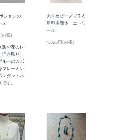
ボションの
大きめビーズで作る
レス
星型多面体 エトワ
ール
円(内税)
4,620円(内税)
ス製お花のレ
（浮き彫り）
ブルーのカボ
をフレーミン
ペンダントネ
スです。