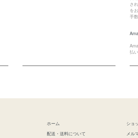
さ
を
手
Ama
Am
払
ホーム
ショ
配送・送料について
メル