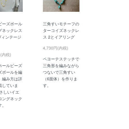
ビーズボール
三角すいモチーフの
グネックレス
ターコイズネックレ
nヴィンテージ
ス 2とイアリング
4,730円(内税)
円(内税)
ペヨーテステッチで
ホールビーズ
三角形を編みながら
ズボールを編
つないで三角すい
。編み方は詳
（6面体）を作りま
載していま
す。
やさしいイエ
ロングネック
す。