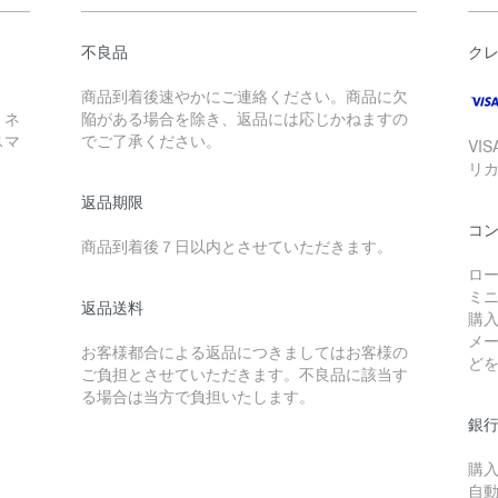
不良品
ク
商品到着後速やかにご連絡ください。商品に欠
、ネ
陥がある場合を除き、返品には応じかねますの
スマ
でご了承ください。
VI
リ
返品期限
コ
商品到着後７日以内とさせていただきます。
ロー
ミ
返品送料
購
メ
お客様都合による返品につきましてはお客様の
ど
ご負担とさせていただきます。不良品に該当す
る場合は当方で負担いたします。
銀行
購
自