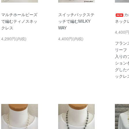
マルチホールビーズ
スイッチバックステ
カ
で編むティノスネッ
ッチで編むMILKY
ネック
クレス
WAY
4,400
4,290円(内税)
4,400円(内税)
フラン
リーフ
入りの
ション
グした
ックレ