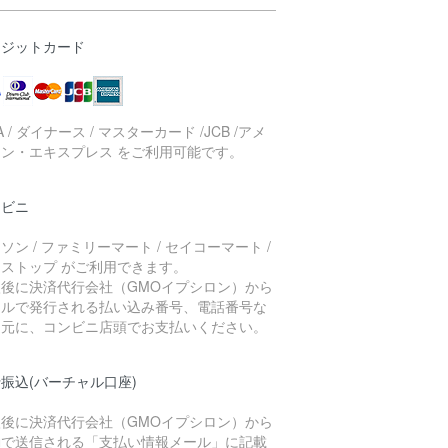
レジットカード
SA / ダイナース / マスターカード /JCB /アメ
カン・エキスプレス をご利用可能です。
ンビニ
ソン / ファミリーマート / セイコーマート /
ニストップ がご利用できます。
入後に決済代行会社（GMOイプシロン）から
ールで発行される払い込み番号、電話番号な
を元に、コンビニ店頭でお支払いください。
振込(バーチャル口座)
入後に決済代行会社（GMOイプシロン）から
動で送信される「支払い情報メール」に記載