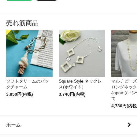
売れ筋商品
ソフトクリームのバッ
Square Style ネックレ
マルチビーズ
クチャーム
ス(ホワイト）
ロングネック
Japanヴィ
3,850円(内税)
3,740円(内税)
て
4,730円(内税
ホーム